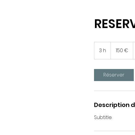
RESERV
150
euros
3 h
3
150 €
h
Réserver
Description d
Subtitle