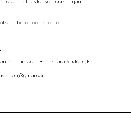
écouvrirez tous les secteurs de jeu. ​
el & les balles de practice
s
on, Chemin de la Banastière, Vedène, France
avignon@gmail.com