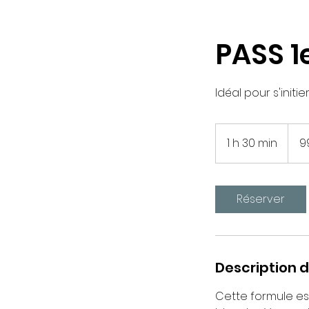
PASS 1
Idéal pour s'initie
99
euros
1 h 30 min
1
9
3
0
m
Réserver
i
n
Description d
Cette formule est