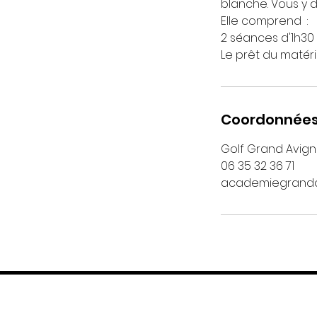
blanche. Vous y d
Elle comprend ​ :
2 séances d'1h30
Le prêt du matéri
Coordonnée
Golf Grand Avign
06 35 32 36 71
academiegrand