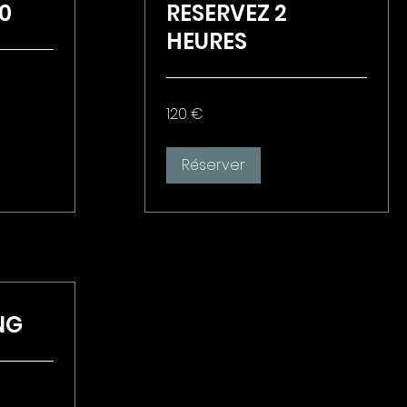
0
RESERVEZ 2
HEURES
120
120 €
euros
Réserver
NG