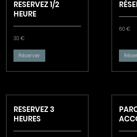
RESERVEZ 1/2
RÉSE
HEURE
60
60 €
euros
30
30 €
euros
Réserver
Rése
RESERVEZ 3
PAR
HEURES
ACC