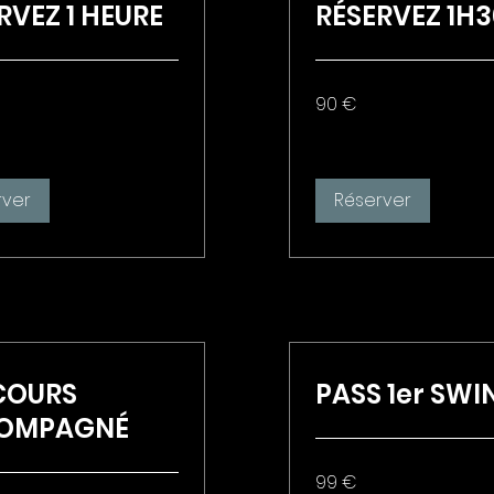
RVEZ 1 HEURE
RÉSERVEZ 1H3
90
90 €
euros
rver
Réserver
COURS
PASS 1er SWI
OMPAGNÉ
99
99 €
euros